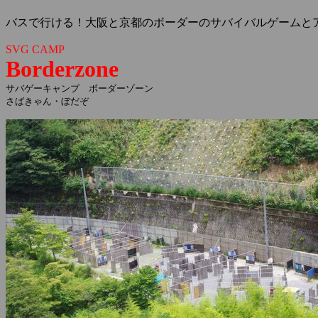
関西 近畿 大阪 京都 滋賀 福井 兵庫 和歌山 奈良 岐阜 サバイバルゲーム
バスで行ける！大阪と京都のボーダーのサバイバルゲームと
SVG CAMP
Borderzone
サバゲーキャンプ ボーダーゾーン
さばきゃん・ぼだぞ