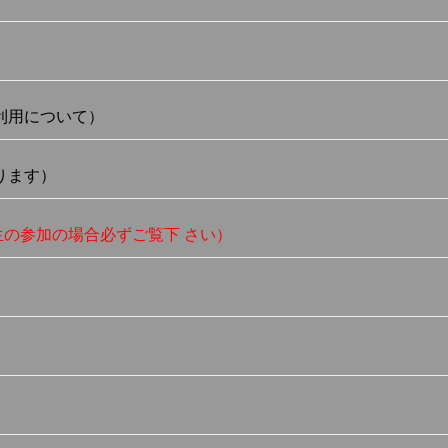
利用について）
ります）
生の参加の場合必ずご覧下 さい）