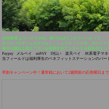
JR高槻 駅よりバスで30分、降りればそこがフィール ド!!
サバイバルゲームだけでなく、シューティングや、ボーイズ
毎月10歳以上用エアガンを使用するアンダー１８戦を行なっ
Paypay メルペイ auPAY D払い 楽天ペイ JR系電子マネー iD 
当フィールドは福利厚生のベネフィットステーションのパー
早割キャンペーン中！通常戦において2週間前の応答曜日までに